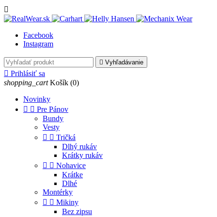

Facebook
Instagram

Vyhľadávanie

Prihlásiť sa
shopping_cart
Košík
(0)
Novinky


Pre Pánov
Bundy
Vesty


Tričká
Dlhý rukáv
Krátky rukáv


Nohavice
Krátke
Dlhé
Montérky


Mikiny
Bez zipsu