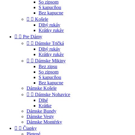
So zipsom
S kapucňou
Bez kapucne


Košele
Dlhý rukáv
Krátky rukáv


Pre Dámy


Dámske Tričká
Dlhý rukáv
Krátky rukáv


Dámske Mikiny
Bez zipsu
So zipsom
S kapucňou
Bez kapucne
Dámske Košele


Dámske Nohavice
Dlhé
Krátke
Dámske Bundy
Dámske Vesty
Dámske Montérky


Čiapky
Pletené