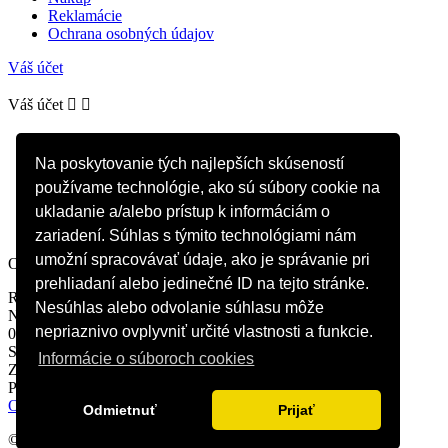
Reklamácie
Ochrana osobných údajov
Váš účet
Váš účet


Osobné údaje
Objednávky
Na poskytovanie tých najlepších skúseností
Dobropisy
používame technológie, ako sú súbory cookie na
Adresy
Zľavové kupóny
ukladanie a/alebo prístup k informáciám o
Moje upozornenia
zariadení. Súhlas s týmito technológiami nám
umožní spracovávať údaje, ako je správanie pri
O E-Shope
prehliadaní alebo jedinečné ID na tejto stránke.
RealWear.sk
Nesúhlas alebo odvolanie súhlasu môže
Novoť 909
nepriaznivo ovplyvniť určité vlastnosti a funkcie.
029 55 Novoť
Slovakia
Informácie o súboroch cookies
Zavolajte nám:
+421 917 231 426
Pošlite nám email:
info@realwear.sk
O E-Shope
Odmietnuť
Prijať
© Allforhorses s. r. o. | Design by
BG Studio