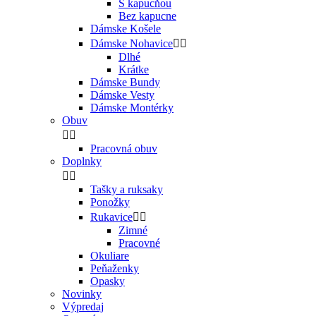
S kapucňou
Bez kapucne
Dámske Košele
Dámske Nohavice


Dlhé
Krátke
Dámske Bundy
Dámske Vesty
Dámske Montérky
Obuv


Pracovná obuv
Doplnky


Tašky a ruksaky
Ponožky
Rukavice


Zimné
Pracovné
Okuliare
Peňaženky
Opasky
Novinky
Výpredaj