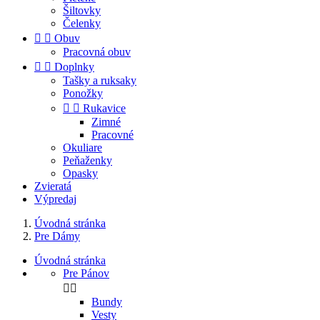
Šiltovky
Čelenky


Obuv
Pracovná obuv


Doplnky
Tašky a ruksaky
Ponožky


Rukavice
Zimné
Pracovné
Okuliare
Peňaženky
Opasky
Zvieratá
Výpredaj
Úvodná stránka
Pre Dámy
Úvodná stránka
Pre Pánov


Bundy
Vesty