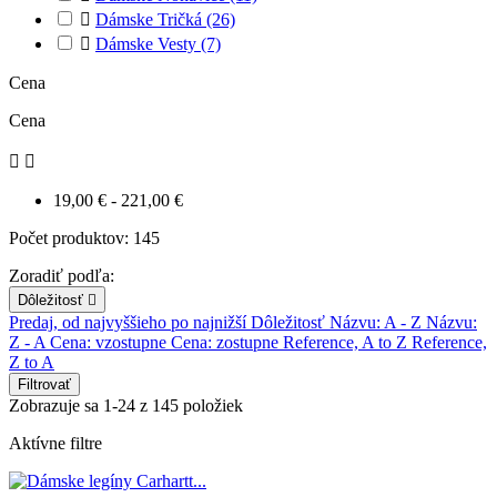

Dámske Tričká
(26)

Dámske Vesty
(7)
Cena
Cena


19,00 € - 221,00 €
Počet produktov: 145
Zoradiť podľa:
Dôležitosť

Predaj, od najvyššieho po najnižší
Dôležitosť
Názvu: A - Z
Názvu:
Z - A
Cena: vzostupne
Cena: zostupne
Reference, A to Z
Reference,
Z to A
Filtrovať
Zobrazuje sa 1-24 z 145 položiek
Aktívne filtre