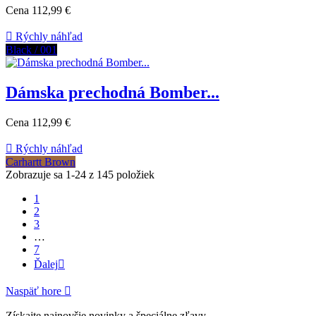
Cena
112,99 €

Rýchly náhľad
Black / 001
Dámska prechodná Bomber...
Cena
112,99 €

Rýchly náhľad
Carhartt Brown
Zobrazuje sa 1-24 z 145 položiek
1
2
3
…
7
Ďalej

Naspäť hore

Získajte najnovšie novinky a špeciálne zľavy