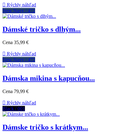

Rýchly náhľad
New Navy / 472
Dámské tričko s dlhým...
Cena
35,99 €

Rýchly náhľad
New Navy / 472
Dámska mikina s kapucňou...
Cena
79,99 €

Rýchly náhľad
Black / 001
Dámske tričko s krátkym...