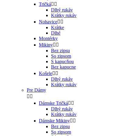
Tričká


Dlhý rukáv
Krátky rukáv
Nohavice


Krátke
Dlhé
Montérky
Mikiny


Bez zipsu
So zipsom
S kapucňou
Bez kapucne
Košele


Dlhý rukáv
Krátky rukáv
Pre Dámy


Dámske Tričká


Dlhý rukáv
Krátky rukáv
Dámske Mikiny


Bez zipsu
So zipsom