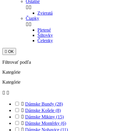
Ostatné


Zvieratá
Čiapky


Pletené
Šiltovky
Čelenky

OK
Filtrovať podľa
Kategórie
Kategórie



Dámske Bundy
(28)

Dámske Košele
(8)

Dámske Mikiny
(15)

Dámske Montérky
(6)

Dámske Nohavice
(11)