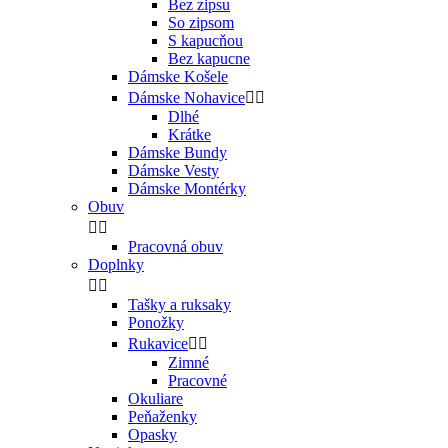
Bez zipsu
So zipsom
S kapucňou
Bez kapucne
Dámske Košele
Dámske Nohavice


Dlhé
Krátke
Dámske Bundy
Dámske Vesty
Dámske Montérky
Obuv


Pracovná obuv
Doplnky


Tašky a ruksaky
Ponožky
Rukavice


Zimné
Pracovné
Okuliare
Peňaženky
Opasky