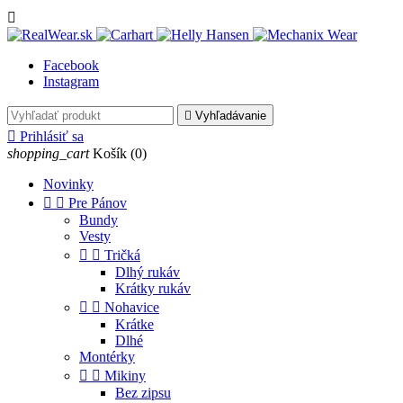

Facebook
Instagram

Vyhľadávanie

Prihlásiť sa
shopping_cart
Košík
(0)
Novinky


Pre Pánov
Bundy
Vesty


Tričká
Dlhý rukáv
Krátky rukáv


Nohavice
Krátke
Dlhé
Montérky


Mikiny
Bez zipsu