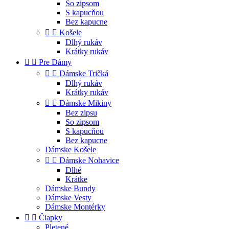
So zipsom
S kapucňou
Bez kapucne


Košele
Dlhý rukáv
Krátky rukáv


Pre Dámy


Dámske Tričká
Dlhý rukáv
Krátky rukáv


Dámske Mikiny
Bez zipsu
So zipsom
S kapucňou
Bez kapucne
Dámske Košele


Dámske Nohavice
Dlhé
Krátke
Dámske Bundy
Dámske Vesty
Dámske Montérky


Čiapky
Pletené