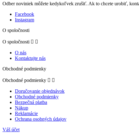
Odber noviniek môžete kedykoľvek zrušiť. Ak to chcete urobiť, konta
Facebook
Instagram
O spoločnosti
O spoločnosti


O nás
Kontaktujte nás
Obchodné podmienky
Obchodné podmienky


Doručovanie objednávok
Obchodné podmienky
Bezpečná platba
Nákup
Reklamácie
Ochrana osobných údajov
Váš účet