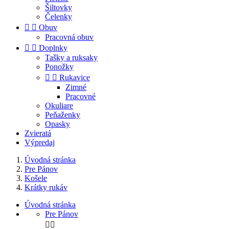
Šiltovky
Čelenky


Obuv
Pracovná obuv


Doplnky
Tašky a ruksaky
Ponožky


Rukavice
Zimné
Pracovné
Okuliare
Peňaženky
Opasky
Zvieratá
Výpredaj
Úvodná stránka
Pre Pánov
Košele
Krátky rukáv
Úvodná stránka
Pre Pánov

