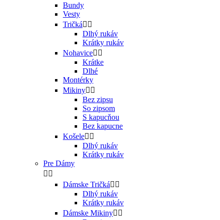
Bundy
Vesty
Tričká


Dlhý rukáv
Krátky rukáv
Nohavice


Krátke
Dlhé
Montérky
Mikiny


Bez zipsu
So zipsom
S kapucňou
Bez kapucne
Košele


Dlhý rukáv
Krátky rukáv
Pre Dámy


Dámske Tričká


Dlhý rukáv
Krátky rukáv
Dámske Mikiny

