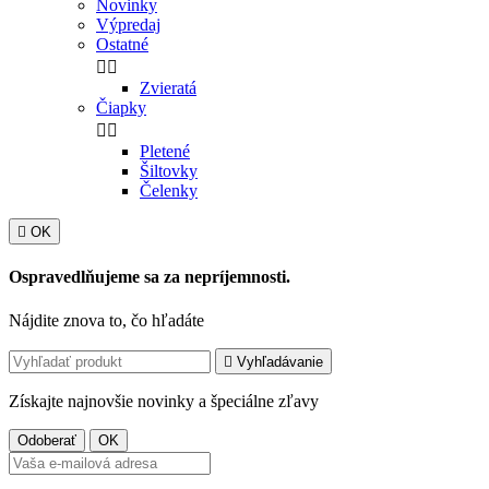
Novinky
Výpredaj
Ostatné


Zvieratá
Čiapky


Pletené
Šiltovky
Čelenky

OK
Ospravedlňujeme sa za nepríjemnosti.
Nájdite znova to, čo hľadáte

Vyhľadávanie
Získajte najnovšie novinky a špeciálne zľavy