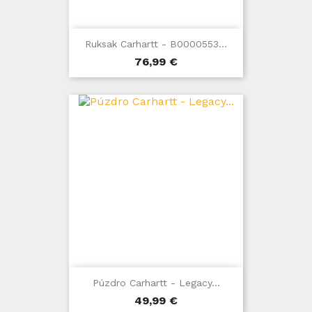
Ruksak Carhartt - B0000553...
Cena
76,99 €
Púzdro Carhartt - Legacy...
Cena
49,99 €