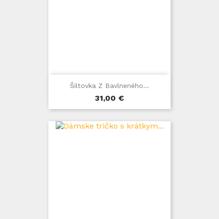
Šiltovka Z Bavlneného...
Cena
31,00 €