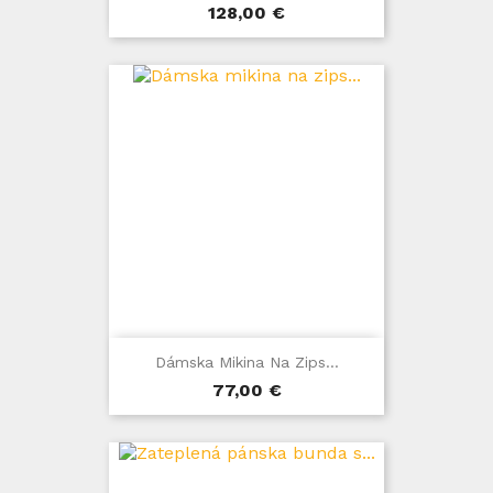
Cena
128,00 €
Dámska Mikina Na Zips...
Cena
77,00 €