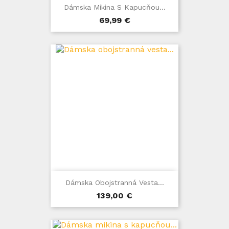
Dámska Mikina S Kapucňou...
Cena
69,99 €
Dámska Obojstranná Vesta...
Cena
139,00 €