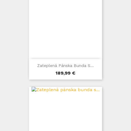
Zateplená Pánska Bunda S...
Cena
189,99 €