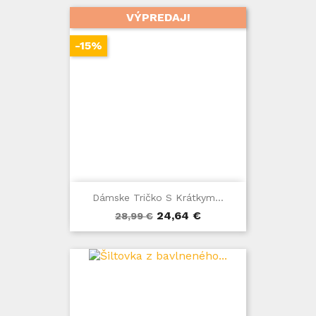
VÝPREDAJ!
-15%
Dámske Tričko S Krátkym...
Základná
Cena
24,64 €
28,99 €
cena