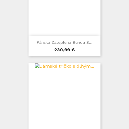
Pánska Zateplená Bunda S...
Cena
230,99 €