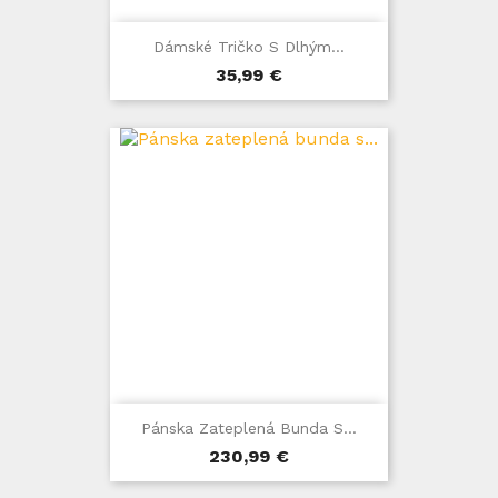
Dámské Tričko S Dlhým...
Cena
35,99 €
Pánska Zateplená Bunda S...
Cena
230,99 €