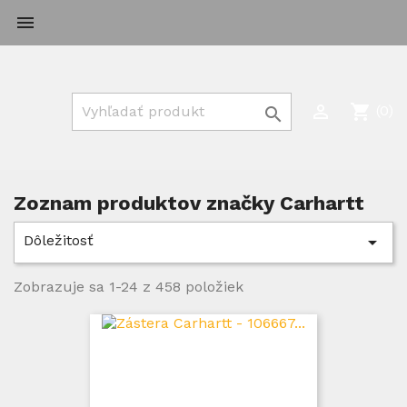

Facebook

shopping_cart
(0)

Instagram
Zoznam produktov značky Carhartt
Dôležitosť

Zobrazuje sa 1-24 z 458 položiek