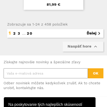
Cena
81,99 €
Zobrazuje sa 1-24 z 458 položiek
1

Ďalej
2
3
…
20

Naspäť hore
Získajte najnovšie novinky a špeciálne zľavy
Odber noviniek môžete kedykoľvek zrušiť. Ak to chcete
urobiť, kontaktujte nás.
Facebook
Instagram
Na poskytovanie tých najlepších skúseností