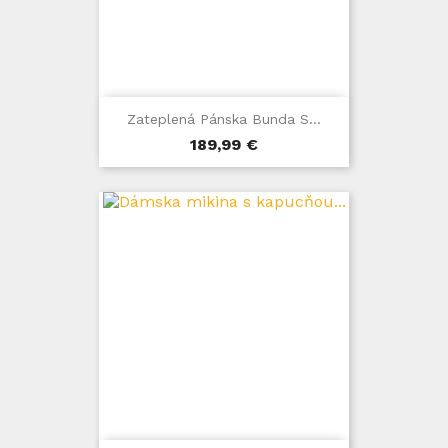
Zateplená Pánska Bunda S...
Cena
189,99 €