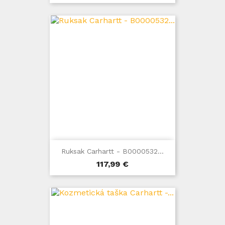
Ruksak Carhartt - B0000532...
Cena
117,99 €