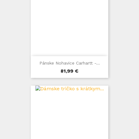
Pánske Nohavice Carhartt -...
Cena
81,99 €