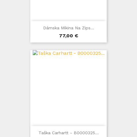
Dámska Mikina Na Zips...
Cena
77,00 €
Taška Carhartt - B0000325...