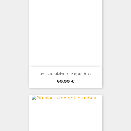
Dámska Mikina S Kapucňou...
Cena
69,99 €