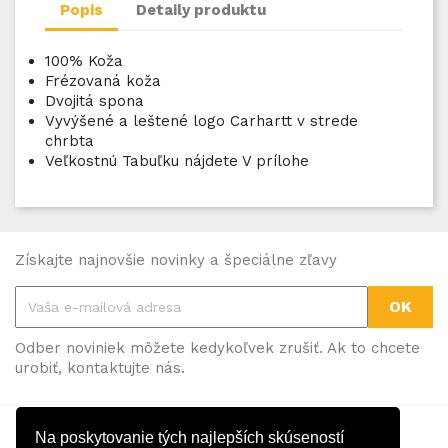
Popis
Detaily produktu
100% Koža
Frézovaná koža
Dvojitá spona
Vyvýšené a leštené logo Carhartt v strede
chrbta
Veľkostnú Tabuľku nájdete V prílohe
Získajte najnovšie novinky a špeciálne zľavy
Odber noviniek môžete kedykoľvek zrušiť. Ak to chcete
urobiť, kontaktujte nás.
Facebook
Instagram
Na poskytovanie tých najlepších skúseností