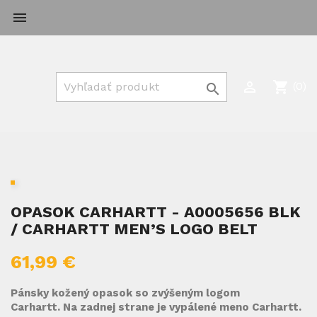

Facebook

shopping_cart
(0)

Instagram
OPASOK CARHARTT - A0005656 BLK
/ CARHARTT MEN’S LOGO BELT
61,99 €
Pánsky kožený opasok so zvýšeným logom
Carhartt.
Na zadnej strane je vypálené meno Carhartt.