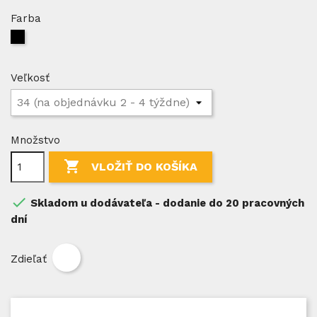
Farba
Black
/
001
Veľkosť
Množstvo

VLOŽIŤ DO KOŠÍKA

Skladom u dodávateľa - dodanie do 20 pracovných
dní
Zdieľať